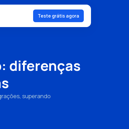
Teste grátis agora
: diferenças
as
egrações, superando