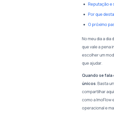
Reputação e s
Por que desta
O próximo pas
No meu dia a dia
que vale a pena 
escolher um mode
que ajudar.
Quando se fala 
únicos
. Basta u
compartilhar aqu
como a ImoFlow 
operacional e ma