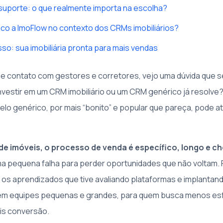
uporte: o que realmente importa na escolha?
co a ImoFlow no contexto dos CRMs imobiliários?
so: sua imobiliária pronta para mais vendas
 de contato com gestores e corretores, vejo uma dúvida que s
investir em um CRM imobiliário ou um CRM genérico já resolve?
lo genérico, por mais “bonito” e popular que pareça, pode at
de imóveis, o processo de venda é específico, longo e ch
ma pequena falha para perder oportunidades que não voltam. 
i os aprendizados que tive avaliando plataformas e implantan
em equipes pequenas e grandes, para quem busca menos es
is conversão.