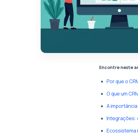
Encontre neste a
Por que o CR
O que um CRM 
A importância
Integrações: 
Ecossistema i