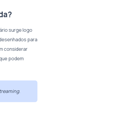
da?
ário surge logo
 desenhados para
em considerar
s que podem
streaming.