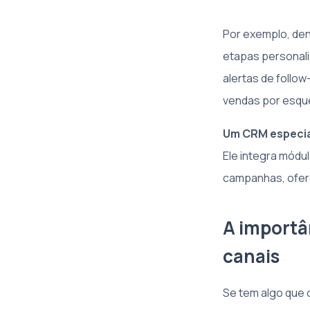
Por exemplo, dent
etapas personali
alertas de follow
vendas por esqu
Um CRM especial
Ele integra módul
campanhas, ofere
A importâ
canais
Se tem algo que 