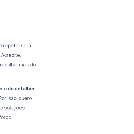
e repete: será
 Acredite,
rapalhar mais do
eio de detalhes
Por isso, quero
do soluções
forço