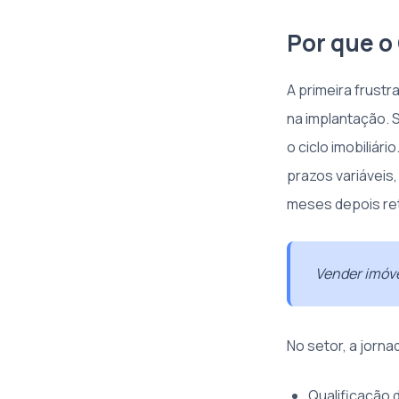
Por que o
A primeira frust
na implantação.
o ciclo imobiliár
prazos variáveis
meses depois re
Vender imóve
No setor, a jorna
Qualificação 