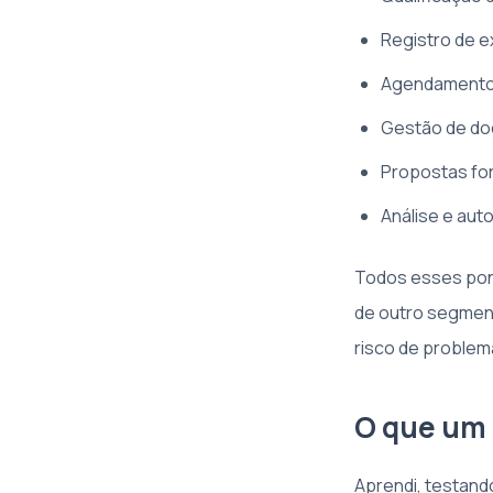
Registro de e
Agendamentos 
Gestão de do
Propostas for
Análise e aut
Todos esses pont
de outro segment
risco de problem
O que um 
Aprendi, testand