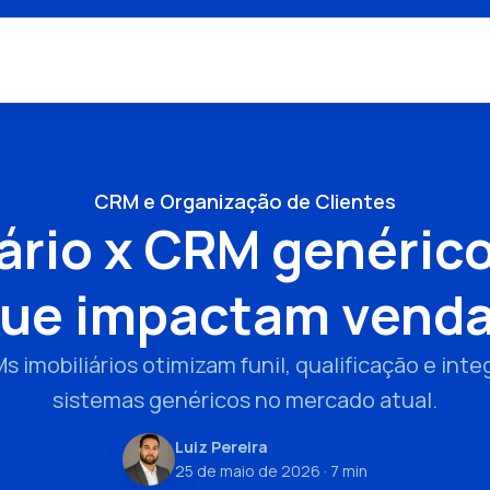
CRM e Organização de Clientes
ário x CRM genérico
ue impactam vend
imobiliários otimizam funil, qualificação e int
sistemas genéricos no mercado atual.
Luiz Pereira
25 de maio de 2026
· 7 min