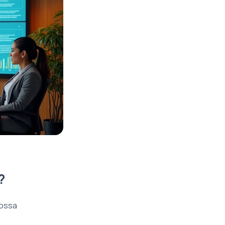
?
nossa