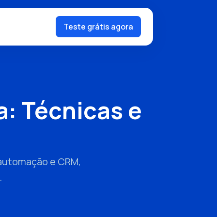
Teste grátis agora
a: Técnicas e
m automação e CRM,
.