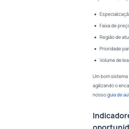
Especializaçã
Faixa de preç
Região de at
Prioridade p
Volume de le
Um bom sistema d
agilizando o enc
nosso
guia de a
Indicador
oportuni