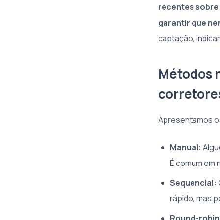
recentes sobre 
garantir que ne
captação, indic
Métodos m
corretore
Apresentamos os 
Manual:
Algué
É comum em 
Sequencial:
rápido, mas p
Round-robin