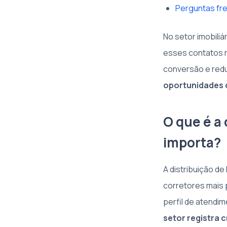
Perguntas fre
No setor imobiliá
esses contatos 
conversão e red
oportunidades d
O que é a 
importa?
A distribuição d
corretores mais 
perfil de atendi
setor registra 