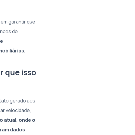
á em garantir que
ances de
de
obiliárias.
or que isso
ntato gerado aos
ar velocidade,
o atual, onde o
tram dados