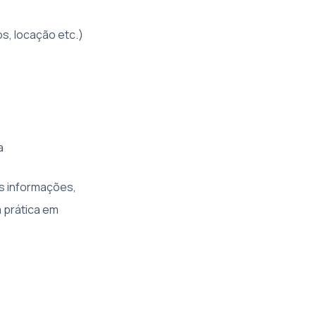
s, locação etc.)
a
s informações,
 prática em