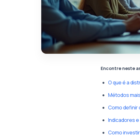
Encontre neste a
O que é a dist
Métodos mais 
Como definir 
Indicadores e
Como investir