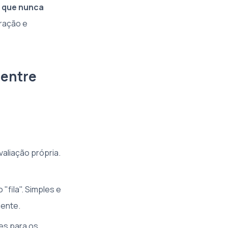
o que nunca
ração e
 entre
valiação própria.
 "fila". Simples e
iente.
es para os