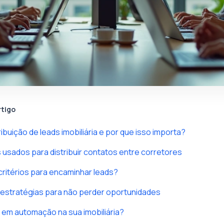
rtigo
ribuição de leads imobiliária e por que isso importa?
usados para distribuir contatos entre corretores
critérios para encaminhar leads?
 estratégias para não perder oportunidades
 em automação na sua imobiliária?