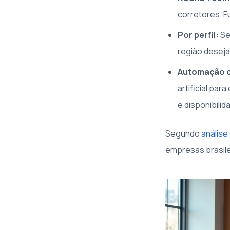
corretores. 
Por perfil:
Se
região deseja
Automação c
artificial par
e disponibilid
Segundo
análise
empresas brasile