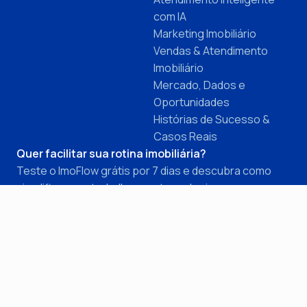
com IA
Marketing Imobiliário
Vendas & Atendimento
Imobiliário
Mercado, Dados e
Oportunidades
Histórias de Sucesso &
Casos Reais
Quer facilitar sua rotina imobiliária?
Teste o ImoFlow grátis por 7 dias e descubra como
simplificar seu trabalho com tecnologia.
Teste grátis agora
Blog desenvolvido com ❤️ pela
Automarticles
.