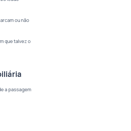
marcam ou não
 que talvez o
liária
onde a passagem