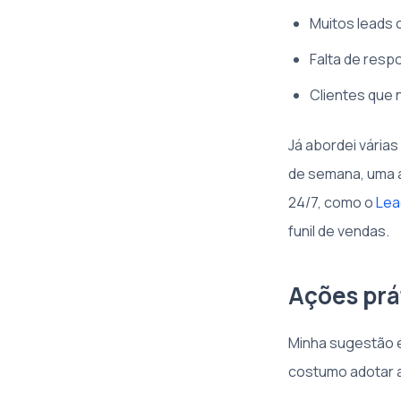
Muitos leads 
Falta de respo
Clientes que 
Já abordei vária
de semana, uma 
24/7, como o
Lea
funil de vendas.
Ações prá
Minha sugestão é
costumo adotar 