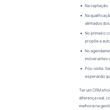
Na captação:
Na qualificaç
alinhados dos
No primeiro c
propõe a auto
No agendament
imóvel antes d
Pós-visita: S
esperando que 
Ter um CRM efic
diferença real, 
melhoria na gest