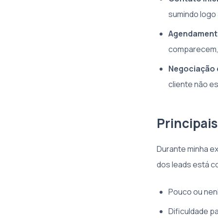
sumindo logo 
Agendamento
comparecem, 
Negociação 
cliente não e
Principais
Durante minha ex
dos leads está c
Pouco ou nen
Dificuldade pa