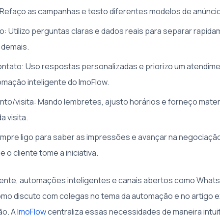
 Refaço as campanhas e testo diferentes modelos de anúnci
ão: Utilizo perguntas claras e dados reais para separar rapida
 demais.
ontato: Uso respostas personalizadas e priorizo um atendime
mação inteligente do ImoFlow.
o/visita: Mando lembretes, ajusto horários e forneço materia
a visita.
empre ligo para saber as impressões e avançar na negociaçã
o cliente tome a iniciativa.
iente, automações inteligentes e canais abertos como What
como discuto com colegas no tema da automação e no artigo 
ão. A
ImoFlow
centraliza essas necessidades de maneira intuit