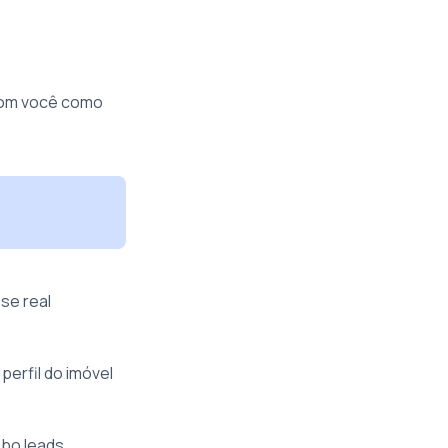
 com você como
se real
perfil do imóvel
ebo leads