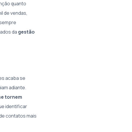
enção quanto
il de vendas,
 sempre
ltados da
gestão
tes acaba se
iam adiante.
 se tornem
e identificar
 de contatos mais