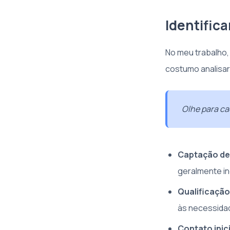
Identifica
No meu trabalho, 
costumo analisar
Olhe para ca
Captação de
geralmente i
Qualificação
às necessidad
Contato inici