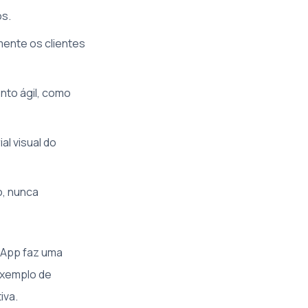
os.
mente os clientes
nto ágil, como
l visual do
o, nunca
sApp faz uma
exemplo de
iva.