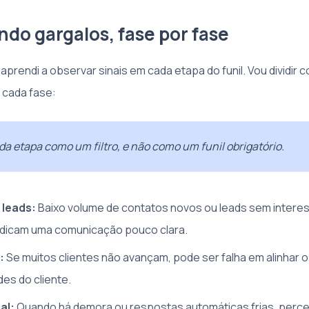
ndo gargalos, fase por fase
aprendi a observar sinais em cada etapa do funil. Vou dividir
 cada fase:
da etapa como um filtro, e não como um funil obrigatório.
 leads:
Baixo volume de contatos novos ou leads sem interes
ndicam uma comunicação pouco clara.
:
Se muitos clientes não avançam, pode ser falha em alinhar o 
es do cliente.
al:
Quando há demora ou respostas automáticas frias, perc